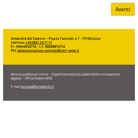
Avanti
Università del Salento – Piazza Tancredi, n.7 - 73100 Lecce
telefono
+39 0832 29 11 11
P.I. 00646640755 - C.F. 80008870752
PEC
amministrazione.centrale@cert-unile.it
Servizio questionari online – Ripartizione edilizia, sostenibilità e innovazione
digitale – Ufficio Sistemi WEB
E-mail
sviluppo@unisalento.it